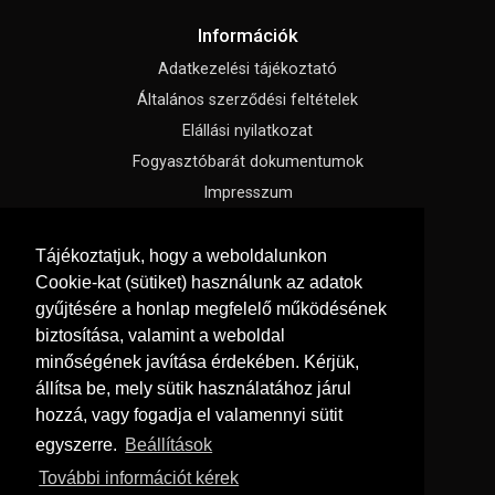
Információk
Adatkezelési tájékoztató
Általános szerződési feltételek
Elállási nyilatkozat
Fogyasztóbarát dokumentumok
Impresszum
Süti beállítások
Tájékoztatjuk, hogy a weboldalunkon
Cookie-kat (sütiket) használunk az adatok
Menü
gyűjtésére a honlap megfelelő működésének
Hírek, érdekességek
biztosítása, valamint a weboldal
Kapcsolat
minőségének javítása érdekében. Kérjük,
Kedvenc termékek
állítsa be, mely sütik használatához járul
hozzá, vagy fogadja el valamennyi sütit
Rólunk
egyszerre.
Beállítások
Szállítás és fizetés
További információt kérek
Vásárlási feltételek