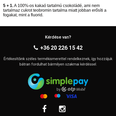
5 + 1.
A 100%-os kakaó tartalmú csokoládé, ami nem
tartalmaz cukrot teobromin tartalma miatt jobban erősíti a
fogakat, mint a fluorid.
Kérdése van?
+36 20 226 15 42
Értékesítőink széles termékismerettel rendelkeznek, így hozzájuk
bátran fordulhat bármilyen szakmai kérdéssel.