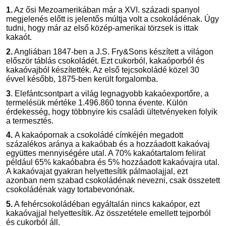
1.
Az ősi Mezoamerikában már a XVI. századi spanyol
megjelenés előtt is jelentős múltja volt a csokoládénak. Úgy
tudni, hogy már az első közép-amerikai törzsek is ittak
kakaót.
2.
Angliában 1847-ben a J.S. Fry&Sons készített a világon
először táblás csokoládét. Ezt cukorból, kakaóporból és
kakaóvajból készítették. Az első tejcsokoládé közel 30
évvel később, 1875-ben került forgalomba.
3
. Elefántcsontpart a világ legnagyobb kakaóexportőre, a
termelésük mértéke 1.496.860 tonna évente. Külön
érdekesség, hogy többnyire kis családi ültetvényeken folyik
a termesztés.
4.
A kakaópornak a csokoládé címkéjén megadott
százalékos aránya a kakaóbab és a hozzáadott kakaóvaj
együttes mennyiségére utal. A 70% kakaótartalom felirat
például 65% kakaóbabra és 5% hozzáadott kakaóvajra utal.
A kakaóvajat gyakran helyettesítik pálmaolajjal, ezt
azonban nem szabad csokoládénak nevezni, csak összetett
csokoládénak vagy tortabevonónak.
5.
A fehércsokoládéban egyáltalán nincs kakaópor, ezt
kakaóvajjal helyettesítik. Az összetétele emellett tejporból
és cukorból áll.