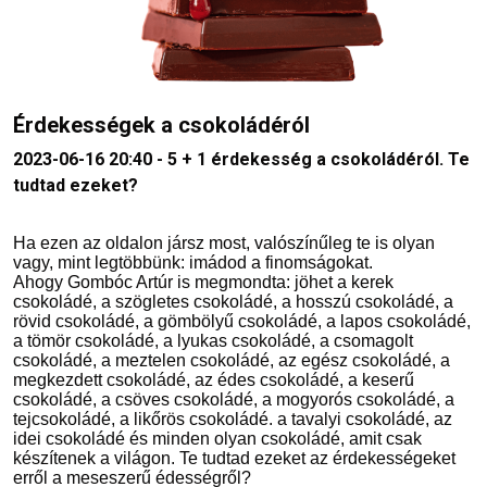
Érdekességek a csokoládéról
2023-06-16 20:40 - 5 + 1 érdekesség a csokoládéról. Te
tudtad ezeket?
Ha ezen az oldalon jársz most, valószínűleg te is olyan
vagy, mint legtöbbünk: imádod a finomságokat.
Ahogy Gombóc Artúr is megmondta: jöhet a kerek
csokoládé, a szögletes csokoládé, a hosszú csokoládé, a
rövid csokoládé, a gömbölyű csokoládé, a lapos csokoládé,
a tömör csokoládé, a lyukas csokoládé, a csomagolt
csokoládé, a meztelen csokoládé, az egész csokoládé, a
megkezdett csokoládé, az édes csokoládé, a keserű
csokoládé, a csöves csokoládé, a mogyorós csokoládé, a
tejcsokoládé, a likőrös csokoládé. a tavalyi csokoládé, az
idei csokoládé és minden olyan csokoládé, amit csak
készítenek a világon. Te tudtad ezeket az érdekességeket
erről a meseszerű édességről?