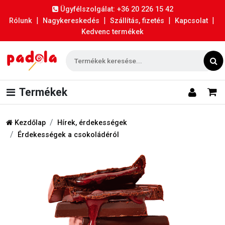
Ügyfélszolgálat: +36 20 226 15 42
|
|
|
|
Rólunk
Nagykereskedés
Szállítás, fizetés
Kapcsolat
Kedvenc termékek
Termékek
Kezdőlap
Hírek, érdekességek
Érdekességek a csokoládéról