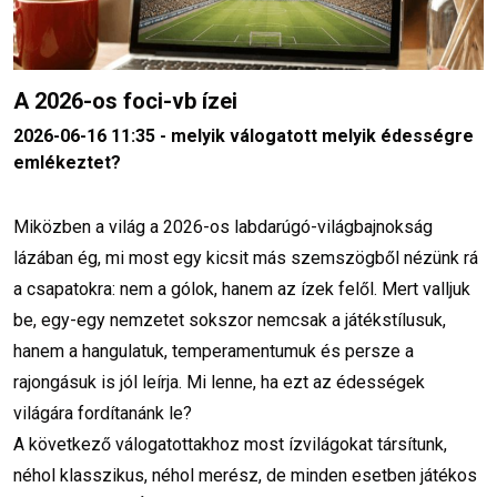
A 2026-os foci-vb ízei
2026-06-16 11:35 - melyik válogatott melyik édességre
emlékeztet?
Miközben a világ a 2026-os labdarúgó-világbajnokság
lázában ég, mi most egy kicsit más szemszögből nézünk rá
a csapatokra: nem a gólok, hanem az ízek felől. Mert valljuk
be, egy-egy nemzetet sokszor nemcsak a játékstílusuk,
hanem a hangulatuk, temperamentumuk és persze a
rajongásuk is jól leírja. Mi lenne, ha ezt az édességek
világára fordítanánk le?
A következő válogatottakhoz most ízvilágokat társítunk,
néhol klasszikus, néhol merész, de minden esetben játékos