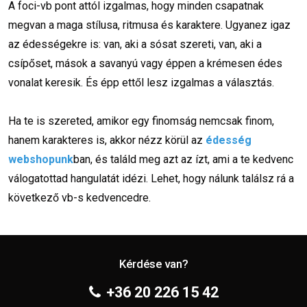
A foci-vb pont attól izgalmas, hogy minden csapatnak
megvan a maga stílusa, ritmusa és karaktere. Ugyanez igaz
az édességekre is: van, aki a sósat szereti, van, aki a
csípőset, mások a savanyú vagy éppen a krémesen édes
vonalat keresik. És épp ettől lesz izgalmas a választás.
Ha te is szereted, amikor egy finomság nemcsak finom,
hanem karakteres is, akkor nézz körül az
édesség
webshopunk
ban, és találd meg azt az ízt, ami a te kedvenc
válogatottad hangulatát idézi. Lehet, hogy nálunk találsz rá a
következő vb-s kedvencedre.
Kérdése van?
+36 20 226 15 42