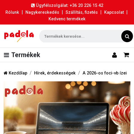
Ügyfélszolgálat: +36 20 226 15 42
|
|
|
|
Rólunk
Nagykereskedés
Szállítás, fizetés
Kapcsolat
Kedvenc termékek
Termékek
Kezdőlap
Hírek, érdekességek
A 2026-os foci-vb ízei