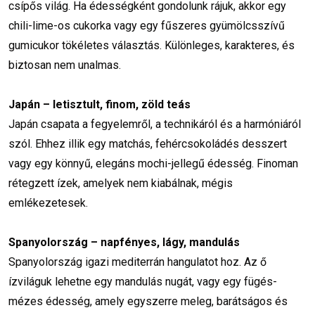
csípős világ. Ha édességként gondolunk rájuk, akkor egy
chili-lime-os cukorka vagy egy fűszeres gyümölcsszívű
gumicukor tökéletes választás. Különleges, karakteres, és
biztosan nem unalmas.
Japán – letisztult, finom, zöld teás
Japán csapata a fegyelemről, a technikáról és a harmóniáról
szól. Ehhez illik egy matchás, fehércsokoládés desszert
vagy egy könnyű, elegáns mochi-jellegű édesség. Finoman
rétegzett ízek, amelyek nem kiabálnak, mégis
emlékezetesek.
Spanyolország – napfényes, lágy, mandulás
Spanyolország igazi mediterrán hangulatot hoz. Az ő
ízviláguk lehetne egy mandulás nugát, vagy egy fügés-
mézes édesség, amely egyszerre meleg, barátságos és