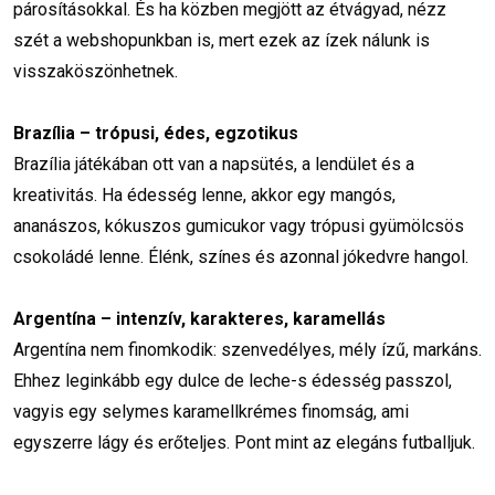
párosításokkal. És ha közben megjött az étvágyad, nézz
szét a webshopunkban is, mert ezek az ízek nálunk is
visszaköszönhetnek.
Brazília – trópusi, édes, egzotikus
Brazília játékában ott van a napsütés, a lendület és a
kreativitás. Ha édesség lenne, akkor egy mangós,
ananászos, kókuszos gumicukor vagy trópusi gyümölcsös
csokoládé lenne. Élénk, színes és azonnal jókedvre hangol.
Argentína – intenzív, karakteres, karamellás
Argentína nem finomkodik: szenvedélyes, mély ízű, markáns.
Ehhez leginkább egy dulce de leche-s édesség passzol,
vagyis egy selymes karamellkrémes finomság, ami
egyszerre lágy és erőteljes. Pont mint az elegáns futballjuk.