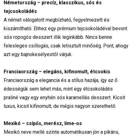
Németország – precíz, klasszikus, sós és
tejcsokoládés
A német válogatott megbízható, fegyelmezett és
kiszámítható. Ehhez egy prémium tejcsokoládéval bevont
sós ropogós desszert illik leginkább. Nincs benne
felesleges csillogás, csak letisztult minőség. Pont, ahogy
azt egy bajnokesélyestől várjuk.
Franciaország – elegáns, kifinomult, étcsokis
Franciaország a elegancia és a stílus hazája, így az ő
édességük sem lehet más, mint egy étcsokoládés
praliné vagy egy enyhén sós karamellás desszert. Kicsit
luxus, kicsit kifinomult, de mégis nagyon szerethető.
Mexikó – csípős, merész, lime-os
Mexikó neve mellé szinte automatikusan jön a pikáns,