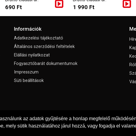
690 Ft
1 990 Ft
Információk
Me
Adatkezelési tájékoztató
Hír
Általános szerződési feltételek
Kap
,
Elállási nyilatkozat
Ke
Fogyasztóbarát dokumentumok
Ról
Impresszum
Szá
Süti beállítások
Vás
használunk az adatok gyűjtésére a honlap megfelelő működéséne
e, mely sütik használatához járul hozzá, vagy fogadja el valame
© Copyright 2026
Padola Kft.
Minden jog fenntartva!
Weboldal készítés: Gyenes Tibor