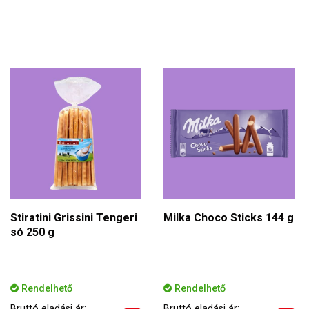
Stiratini Grissini Tengeri
Milka Choco Sticks 144 g
só 250 g
Rendelhető
Rendelhető
Bruttó eladási ár:
Bruttó eladási ár: