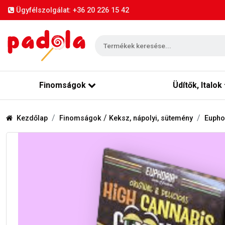
Ügyfélszolgálat: +36 20 226 15 42
Finomságok
Üdítők, Italok
/
Kezdőlap
Finomságok
Keksz, nápolyi, sütemény
Eupho