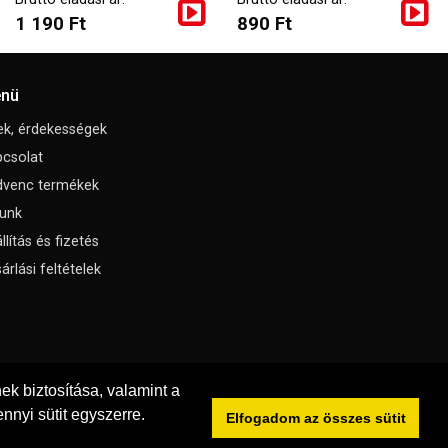
1 190 Ft
890 Ft
nü
ek, érdekességek
csolat
dvenc termékek
unk
llítás és fizetés
árlási feltételek
k biztosítása, valamint a
nnyi sütit egyszerre.
Elfogadom az összes sütit