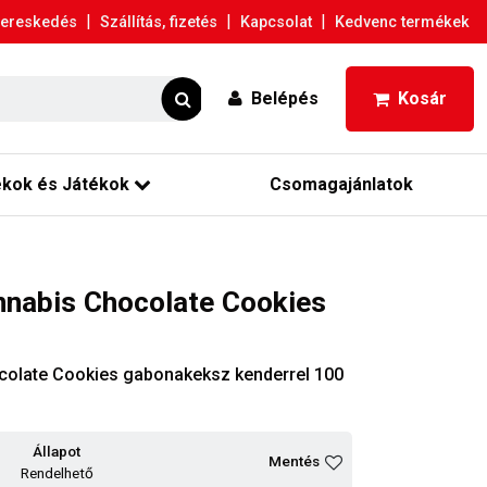
|
|
|
ereskedés
Szállítás, fizetés
Kapcsolat
Kedvenc termékek
Belépés
Kosár
ékok és Játékok
Csomagajánlatok
nnabis Chocolate Cookies
colate Cookies gabonakeksz kenderrel 100
Állapot
Mentés
Rendelhető