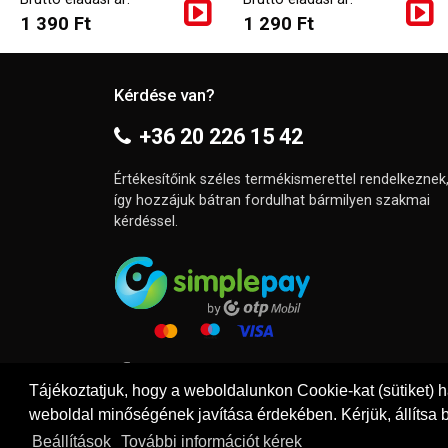
1 390 Ft
1 290 Ft
Kérdése van?
+36 20 226 15 42
Értékesítőink széles termékismerettel rendelkeznek
így hozzájuk bátran fordulhat bármilyen szakmai
kérdéssel.
Tájékoztatjuk, hogy a weboldalunkon Cookie-kat (sütiket) 
weboldal minőségének javítása érdekében. Kérjük, állítsa b
Beállítások
További információt kérek