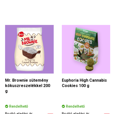
Mr. Brownie sütemény
Euphoria High Cannabis
kókuszreszelékkel 200
Cookies 100 g
g
Rendelhető
Rendelhető
Bruttó eladási ár:
Bruttó eladási ár: