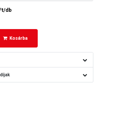
Ft/db
Kosárba
díjak