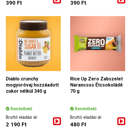
390 Ft
390 Ft
Diablo crunchy
Rice Up Zero Zabszelet
mogyoróvaj hozzáadott
Narancsos Étcsokoládé
cukor nélkül 340 g
70 g
Rendelhető
Rendelhető
Bruttó eladási ár:
Bruttó eladási ár:
2 190 Ft
480 Ft