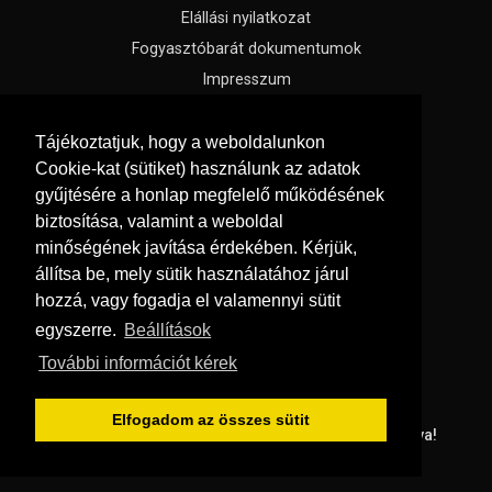
Elállási nyilatkozat
Fogyasztóbarát dokumentumok
Impresszum
Süti beállítások
Tájékoztatjuk, hogy a weboldalunkon
Cookie-kat (sütiket) használunk az adatok
Menü
gyűjtésére a honlap megfelelő működésének
Hírek, érdekességek
biztosítása, valamint a weboldal
Kapcsolat
minőségének javítása érdekében. Kérjük,
Kedvenc termékek
állítsa be, mely sütik használatához járul
hozzá, vagy fogadja el valamennyi sütit
Rólunk
egyszerre.
Beállítások
Szállítás és fizetés
További információt kérek
Vásárlási feltételek
Elfogadom az összes sütit
© Copyright 2026
Padola Kft.
Minden jog fenntartva!
Weboldal készítés: Gyenes Tibor