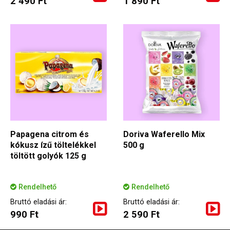
2 490 Ft
1 890 Ft
Papagena citrom és
Doriva Waferello Mix
kókusz ízű töltelékkel
500 g
töltött golyók 125 g
Rendelhető
Rendelhető
Bruttó eladási ár:
Bruttó eladási ár:
990 Ft
2 590 Ft