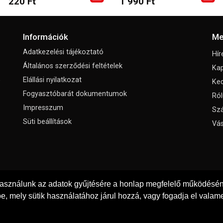
220 Ft
1 990 Ft
Információk
Me
Adatkezelési tájékoztató
Hír
Általános szerződési feltételek
Kap
,
Elállási nyilatkozat
Ke
Fogyasztóbarát dokumentumok
Ról
Impresszum
Szá
Süti beállítások
Vás
használunk az adatok gyűjtésére a honlap megfelelő működéséne
e, mely sütik használatához járul hozzá, vagy fogadja el valame
© Copyright 2026
Padola Kft.
Minden jog fenntartva!
Weboldal készítés: Gyenes Tibor