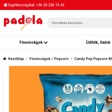
Ügyfélszolgálat: +36 20 226 15 42
Finomságok
Üdítők, Italok
/
Kezdőlap
Finomságok
Popcorn
Candy Pop Popcorn M