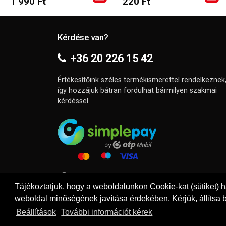
1 990 Ft
220 Ft
Kérdése van?
+36 20 226 15 42
Értékesítőink széles termékismerettel rendelkeznek
így hozzájuk bátran fordulhat bármilyen szakmai
kérdéssel.
Tájékoztatjuk, hogy a weboldalunkon Cookie-kat (sütiket) 
weboldal minőségének javítása érdekében. Kérjük, állítsa b
Beállítások
További információt kérek