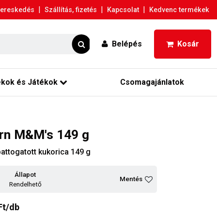
|
|
|
ereskedés
Szállítás, fizetés
Kapcsolat
Kedvenc termékek
Belépés
Kosár
ékok és Játékok
Csomagajánlatok
rn M&M's 149 g
ttogatott kukorica 149 g
Állapot
Mentés
Rendelhető
Ft/db