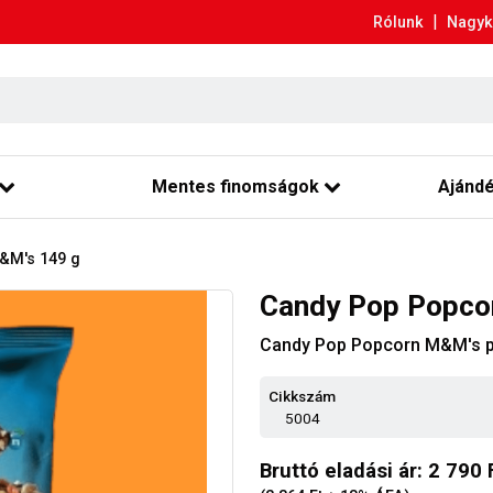
|
Rólunk
Nagyk
Mentes finomságok
Ajánd
&M's 149 g
Candy Pop Popco
Candy Pop Popcorn M&M's pa
Cikkszám
5004
Bruttó eladási ár: 2 790 