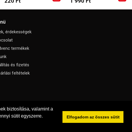
220 Ft
1 990 Ft
nü
ek, érdekességek
csolat
dvenc termékek
unk
llítás és fizetés
árlási feltételek
k biztosítása, valamint a
nnyi sütit egyszerre.
Elfogadom az összes sütit