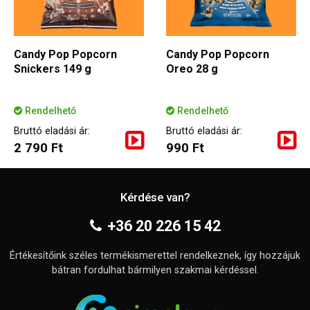
Candy Pop Popcorn
Candy Pop Popcorn
Snickers 149 g
Oreo 28 g
Rendelhető
Rendelhető
Bruttó eladási ár:
Bruttó eladási ár:
2 790 Ft
990 Ft
Kérdése van?
+36 20 226 15 42
Értékesítőink széles termékismerettel rendelkeznek, így hozzájuk
bátran fordulhat bármilyen szakmai kérdéssel.