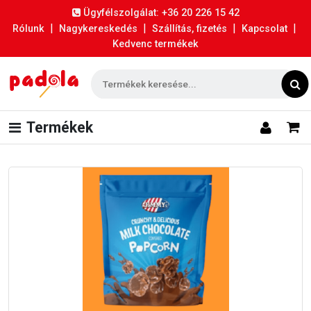
Ügyfélszolgálat: +36 20 226 15 42
|
|
|
|
Rólunk
Nagykereskedés
Szállítás, fizetés
Kapcsolat
Kedvenc termékek
Termékek