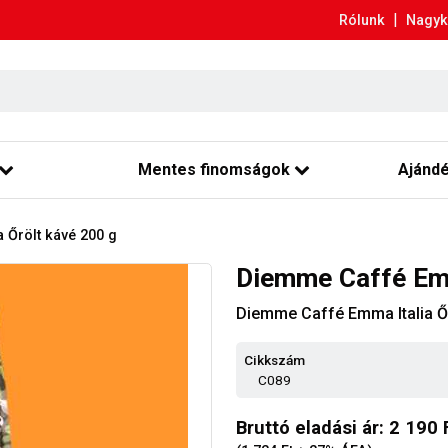
|
Rólunk
Nagyk
Mentes finomságok
Ajánd
 Őrölt kávé 200 g
Diemme Caffé Emm
Diemme Caffé Emma Italia Őr
Cikkszám
C089
Bruttó eladási ár: 2 190 