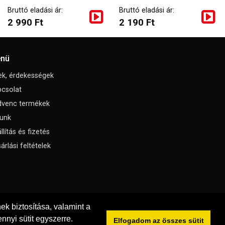
Bruttó eladási ár:
Bruttó eladási ár:
2 990 Ft
2 190 Ft
nü
ek, érdekességek
csolat
dvenc termékek
unk
llítás és fizetés
árlási feltételek
k biztosítása, valamint a
nnyi sütit egyszerre.
Elfogadom az összes sütit