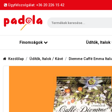
Ügyfélszolgálat: +36 20 226 15 42
Finomságok
Üdítők, Italok
/
Kezdőlap
Üdítők, Italok
Kávé
Diemme Caffé Emma Italia