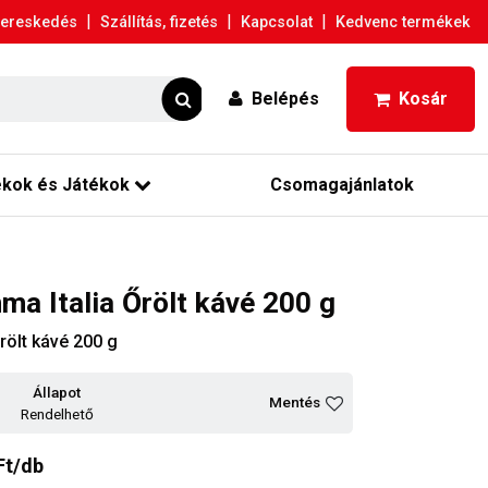
|
|
|
ereskedés
Szállítás, fizetés
Kapcsolat
Kedvenc termékek
Belépés
Kosár
ékok és Játékok
Csomagajánlatok
a Italia Őrölt kávé 200 g
ölt kávé 200 g
Állapot
Mentés
Rendelhető
Ft/db