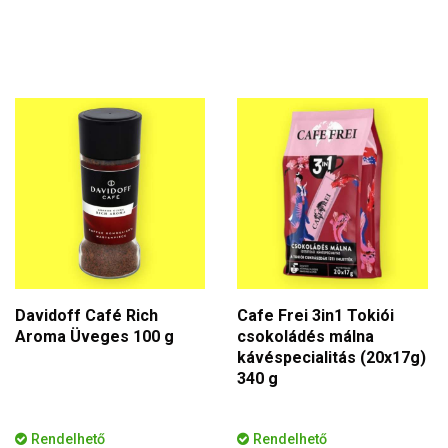
Davidoff Café Rich
Cafe Frei 3in1 Tokiói
Aroma Üveges 100 g
csokoládés málna
kávéspecialitás (20x17g)
340 g
Rendelhető
Rendelhető