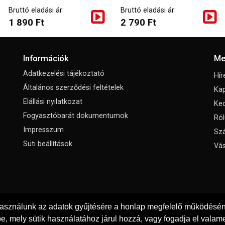
Bruttó eladási ár:
Bruttó eladási ár:
1 890 Ft
2 790 Ft
Információk
Me
Adatkezelési tájékoztató
Hír
Általános szerződési feltételek
Kap
,
Elállási nyilatkozat
Ke
Fogyasztóbarát dokumentumok
Ról
Impresszum
Szá
Süti beállítások
Vás
használunk az adatok gyűjtésére a honlap megfelelő működéséne
e, mely sütik használatához járul hozzá, vagy fogadja el valame
© Copyright 2026
Padola Kft.
Minden jog fenntartva!