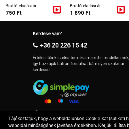
Bruttó eladási ár:
Bruttó eladási ár:
750 Ft
1 890 Ft
Kérdése van?
+36 20 226 15 42
Értékesítőink széles termékismerettel rendelkeznek
így hozzájuk bátran fordulhat bármilyen szakmai
kérdéssel.
Tájékoztatjuk, hogy a weboldalunkon Cookie-kat (sütiket) 
weboldal minőségének javítása érdekében. Kérjük, állítsa b