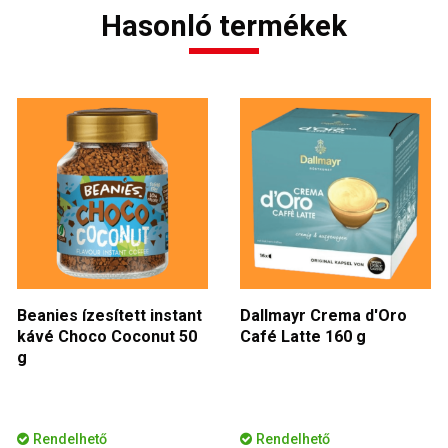
Hasonló termékek
Beanies ízesített instant
Dallmayr Crema d'Oro
kávé Choco Coconut 50
Café Latte 160 g
g
Rendelhető
Rendelhető