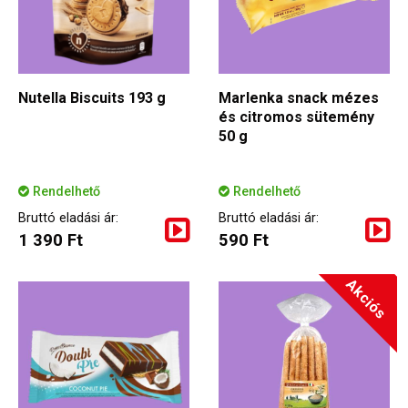
Nutella Biscuits 193 g
Marlenka snack mézes
és citromos sütemény
50 g
Rendelhető
Rendelhető
Bruttó eladási ár:
Bruttó eladási ár:
1 390 Ft
590 Ft
Akciós