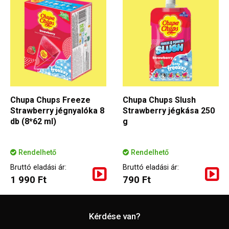
Chupa Chups Freeze
Chupa Chups Slush
Strawberry jégnyalóka 8
Strawberry jégkása 250
db (8*62 ml)
g
Rendelhető
Rendelhető
Bruttó eladási ár:
Bruttó eladási ár:
1 990 Ft
790 Ft
Kérdése van?