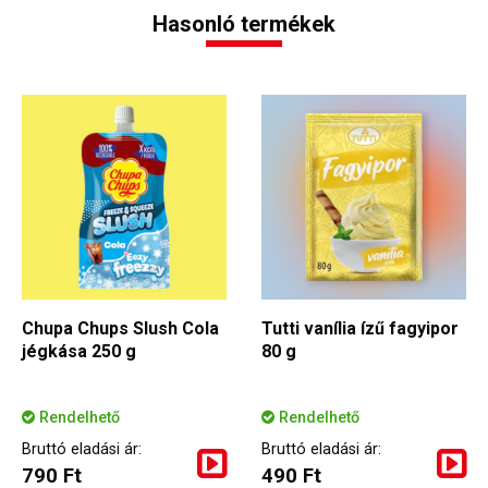
Hasonló termékek
Chupa Chups Slush Cola
Tutti vanília ízű fagyipor
jégkása 250 g
80 g
Rendelhető
Rendelhető
Bruttó eladási ár:
Bruttó eladási ár:
790 Ft
490 Ft