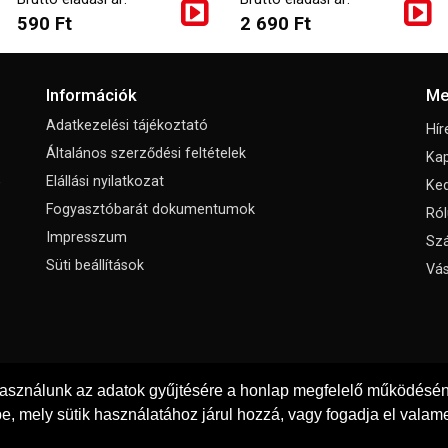
590 Ft
2 690 Ft
Információk
Me
Adatkezelési tájékoztató
Hír
Általános szerződési feltételek
Kap
,
Elállási nyilatkozat
Ke
Fogyasztóbarát dokumentumok
Ról
Impresszum
Szá
Süti beállítások
Vás
használunk az adatok gyűjtésére a honlap megfelelő működéséne
e, mely sütik használatához járul hozzá, vagy fogadja el valame
© Copyright 2026
Padola Kft.
Minden jog fenntartva!
Weboldal készítés: Gyenes Tibor