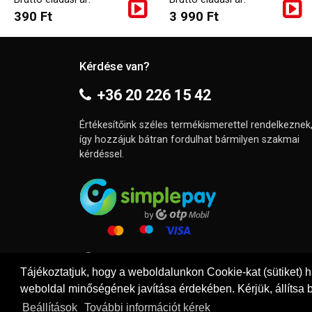
390 Ft
3 990 Ft
Kérdése van?
+36 20 226 15 42
Értékesítőink széles termékismerettel rendelkeznek
így hozzájuk bátran fordulhat bármilyen szakmai
kérdéssel.
Tájékoztatjuk, hogy a weboldalunkon Cookie-kat (sütiket) 
weboldal minőségének javítása érdekében. Kérjük, állítsa b
Beállítások
További információt kérek