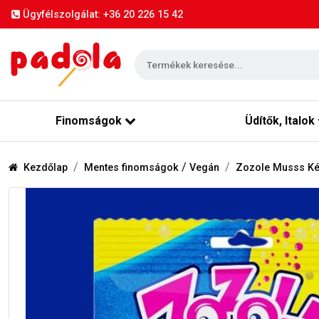
Ügyfélszolgálat: +36 20 226 15 42
Finomságok
Üdítők, Italok
/
Kezdőlap
Mentes finomságok
Vegán
Zozole Musss Kék