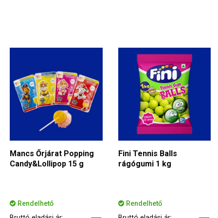
Mancs Őrjárat Popping
Fini Tennis Balls
Candy&Lollipop 15 g
rágógumi 1 kg
Rendelhető
Rendelhető
Bruttó eladási ár:
Bruttó eladási ár: