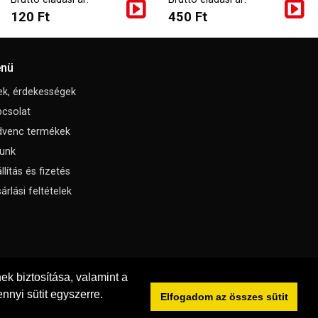
120 Ft
450 Ft
nü
ek, érdekességek
csolat
dvenc termékek
unk
llítás és fizetés
árlási feltételek
k biztosítása, valamint a
nnyi sütit egyszerre.
Elfogadom az összes sütit