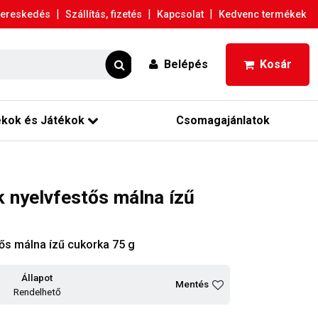
|
|
|
ereskedés
Szállítás, fizetés
Kapcsolat
Kedvenc termékek
Belépés
Kosár
ékok és Játékok
Csomagajánlatok
 nyelvfestős málna ízű
ős málna ízű cukorka 75 g
Állapot
Mentés
Rendelhető