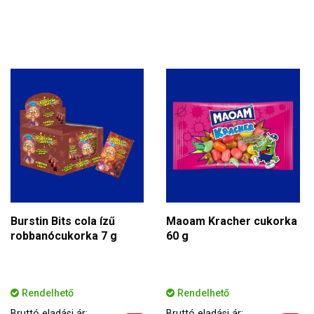
Burstin Bits cola ízű
Maoam Kracher cukorka
robbanócukorka 7 g
60 g
Rendelhető
Rendelhető
Bruttó eladási ár:
Bruttó eladási ár: