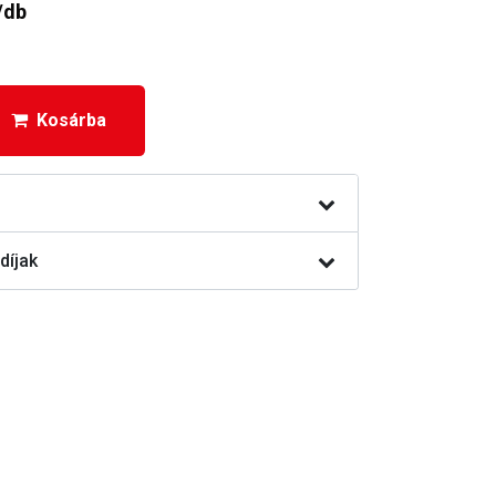
/db
Kosárba
díjak