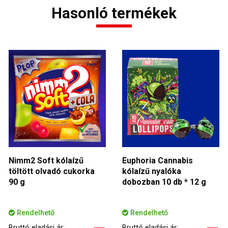
Hasonló termékek
Nimm2 Soft kólaízű
Euphoria Cannabis
töltött olvadó cukorka
kólaízű nyalóka
90 g
dobozban 10 db * 12 g
Rendelhető
Rendelhető
Bruttó eladási ár:
Bruttó eladási ár: