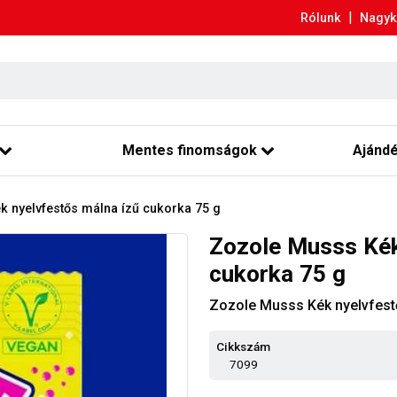
|
Rólunk
Nagyk
Mentes finomságok
Ajánd
 nyelvfestős málna ízű cukorka 75 g
Zozole Musss Kék
cukorka 75 g
Zozole Musss Kék nyelvfest
Cikkszám
7099