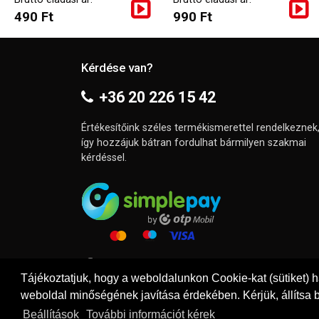
490 Ft
990 Ft
Kérdése van?
+36 20 226 15 42
Értékesítőink széles termékismerettel rendelkeznek
így hozzájuk bátran fordulhat bármilyen szakmai
kérdéssel.
Tájékoztatjuk, hogy a weboldalunkon Cookie-kat (sütiket) 
weboldal minőségének javítása érdekében. Kérjük, állítsa b
Beállítások
További információt kérek