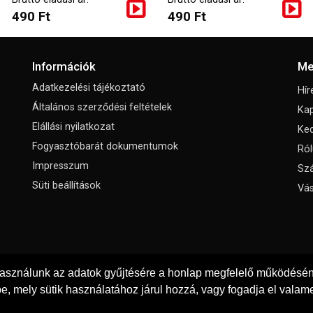
490 Ft
490 Ft
Információk
Me
Adatkezelési tájékoztató
Hír
Általános szerződési feltételek
Kap
,
Elállási nyilatkozat
Ke
Fogyasztóbarát dokumentumok
Ról
Impresszum
Szá
Süti beállítások
Vás
használunk az adatok gyűjtésére a honlap megfelelő működéséne
e, mely sütik használatához járul hozzá, vagy fogadja el valame
© Copyright 2026
Padola Kft.
Minden jog fenntartva!
Weboldal készítés: Gyenes Tibor