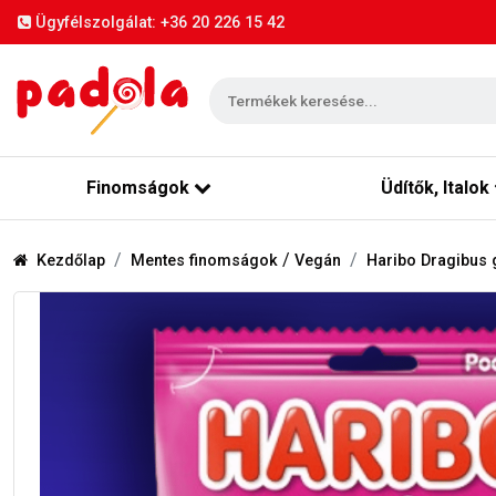
Ügyfélszolgálat: +36 20 226 15 42
Finomságok
Üdítők, Italok
/
Kezdőlap
Mentes finomságok
Vegán
Haribo Dragibus