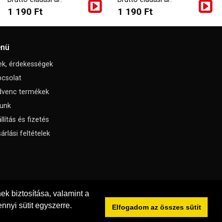
1 190 Ft
1 190 Ft
nü
ek, érdekességek
csolat
dvenc termékek
unk
llítás és fizetés
árlási feltételek
k biztosítása, valamint a
nnyi sütit egyszerre.
Elfogadom az összes sütit