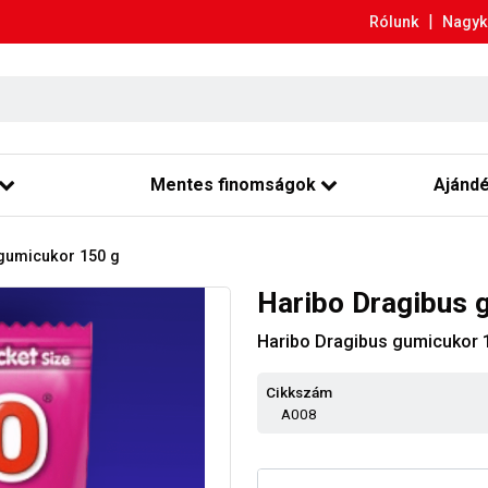
|
Rólunk
Nagyk
Mentes finomságok
Ajánd
 gumicukor 150 g
Haribo Dragibus 
Haribo Dragibus gumicukor 
Cikkszám
A008