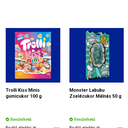
Trolli Kiss Minis
Monster Labubu
gumicukor 100 g
Zselécukor Málnás 50 g
Rendelhető
Rendelhető
Bruttó eladási ár:
Bruttó eladási ár: