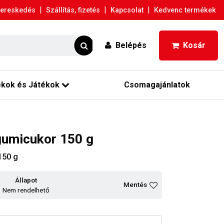
|
|
|
ereskedés
Szállítás, fizetés
Kapcsolat
Kedvenc termékek
Belépés
Kosár
ékok és Játékok
Csomagajánlatok
gumicukor 150 g
150 g
Állapot
Mentés
Nem rendelhető