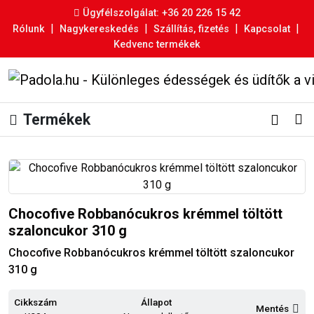
Ügyfélszolgálat: +36 20 226 15 42
|
|
|
|
Rólunk
Nagykereskedés
Szállítás, fizetés
Kapcsolat
Kedvenc termékek
Termékek
Chocofive Robbanócukros krémmel töltött
szaloncukor 310 g
Chocofive Robbanócukros krémmel töltött szaloncukor
310 g
Cikkszám
Állapot
Mentés