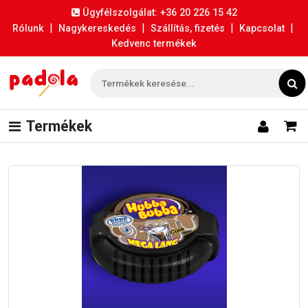
Ügyfélszolgálat: +36 20 226 15 42
|
|
|
|
Rólunk
Nagykereskedés
Szállítás, fizetés
Kapcsolat
Kedvenc termékek
Termékek