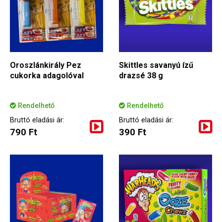
Oroszlánkirály Pez
Skittles savanyú ízű
cukorka adagolóval
drazsé 38 g
Rendelhető
Rendelhető
Bruttó eladási ár:
Bruttó eladási ár:
790 Ft
390 Ft