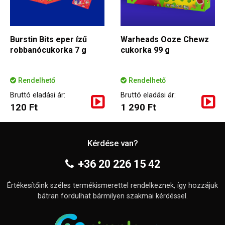
Burstin Bits eper ízű
Warheads Ooze Chewz
robbanócukorka 7 g
cukorka 99 g
Rendelhető
Rendelhető
Bruttó eladási ár:
Bruttó eladási ár:
120 Ft
1 290 Ft
Kérdése van?
+36 20 226 15 42
Értékesítőink széles termékismerettel rendelkeznek, így hozzájuk
bátran fordulhat bármilyen szakmai kérdéssel.