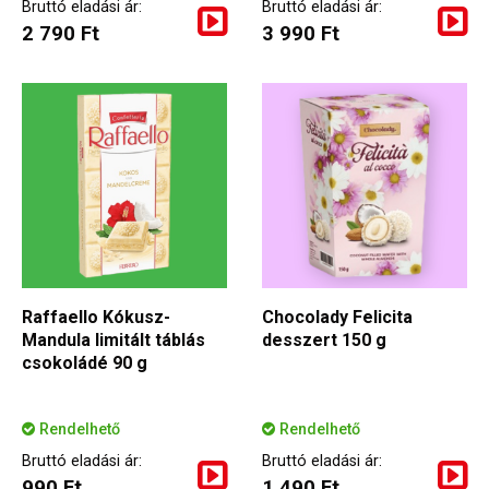
Bruttó eladási ár:
Bruttó eladási ár:
2 790 Ft
3 990 Ft
Raffaello Kókusz-
Chocolady Felicita
Mandula limitált táblás
desszert 150 g
csokoládé 90 g
Rendelhető
Rendelhető
Bruttó eladási ár:
Bruttó eladási ár:
990 Ft
1 490 Ft