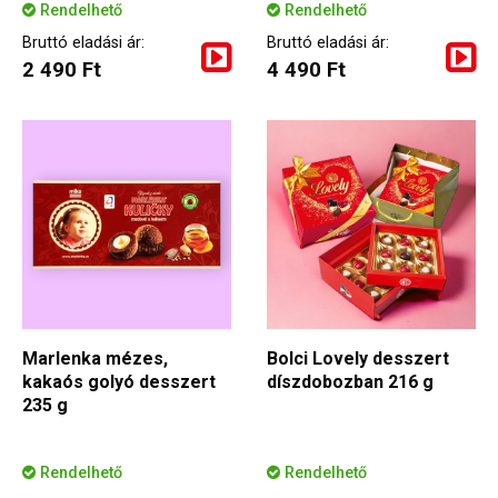
Rendelhető
Rendelhető
Bruttó eladási ár:
Bruttó eladási ár:
2 490 Ft
4 490 Ft
Marlenka mézes,
Bolci Lovely desszert
kakaós golyó desszert
díszdobozban 216 g
235 g
Rendelhető
Rendelhető