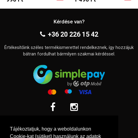
Kérdése van?
+36 20 226 15 42
Értékesítőink széles termékismerettel rendelkeznek, így hozzájuk
bátran fordulhat bármilyen szakmai kérdéssel.
Információk
Tájékoztatjuk, hogy a weboldalunkon
Adatkezelési tájékoztató
Cookie-kat (sütiket) használunk az adatok