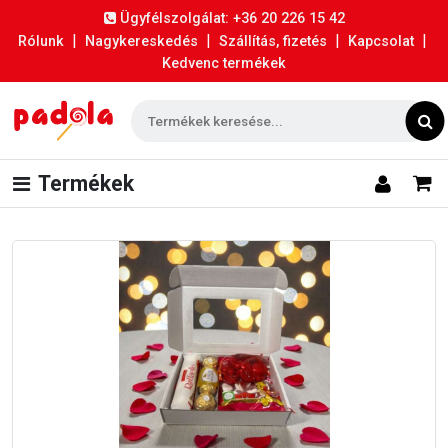
Ügyfélszolgálat: +36 20 226 15 42
|
|
|
|
Rólunk
Nagykereskedés
Szállítás, fizetés
Kapcsolat
Kedvenc termékek
Termékek