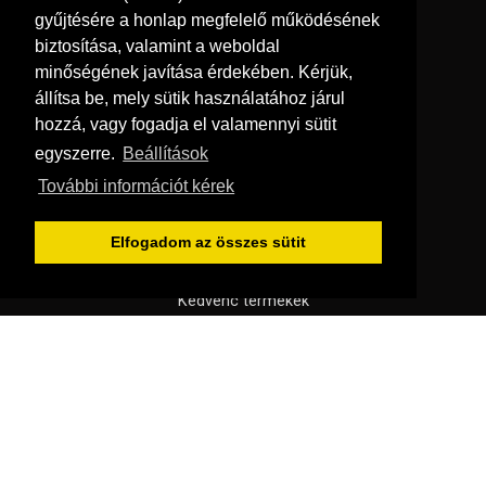
Általános szerződési feltételek
gyűjtésére a honlap megfelelő működésének
biztosítása, valamint a weboldal
Elállási nyilatkozat
minőségének javítása érdekében. Kérjük,
Fogyasztóbarát dokumentumok
állítsa be, mely sütik használatához járul
Impresszum
hozzá, vagy fogadja el valamennyi sütit
Süti beállítások
egyszerre.
Beállítások
További információt kérek
Menü
Hírek, érdekességek
Elfogadom az összes sütit
Kapcsolat
Kedvenc termékek
Rólunk
Szállítás és fizetés
Vásárlási feltételek
© Copyright 2026
Padola Kft.
Minden jog fenntartva!