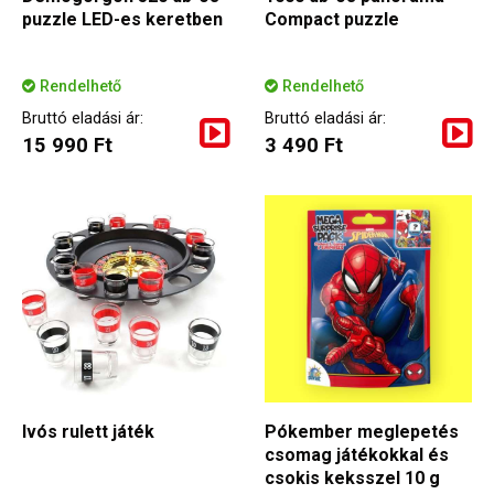
puzzle LED-es keretben
Compact puzzle
Rendelhető
Rendelhető
Bruttó eladási ár:
Bruttó eladási ár:
15 990 Ft
3 490 Ft
Ivós rulett játék
Pókember meglepetés
csomag játékokkal és
csokis keksszel 10 g