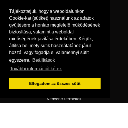
Információk
Tájékoztatjuk, hogy a weboldalunkon
Adatkezelési tájékoztató
Cookie-kat (sütiket) használunk az adatok
Általános szerződési feltételek
gyűjtésére a honlap megfelelő működésének
biztosítása, valamint a weboldal
Elállási nyilatkozat
minőségének javítása érdekében. Kérjük,
Fogyasztóbarát dokumentumok
állítsa be, mely sütik használatához járul
Impresszum
hozzá, vagy fogadja el valamennyi sütit
Süti beállítások
egyszerre.
Beállítások
További információt kérek
Menü
Hírek, érdekességek
Elfogadom az összes sütit
Kapcsolat
Kedvenc termékek
Rólunk
Szállítás és fizetés
Vásárlási feltételek