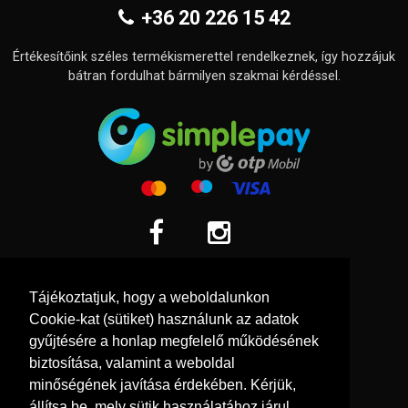
+36 20 226 15 42
Értékesítőink széles termékismerettel rendelkeznek, így hozzájuk
bátran fordulhat bármilyen szakmai kérdéssel.
Információk
Tájékoztatjuk, hogy a weboldalunkon
Adatkezelési tájékoztató
Cookie-kat (sütiket) használunk az adatok
Általános szerződési feltételek
gyűjtésére a honlap megfelelő működésének
biztosítása, valamint a weboldal
Elállási nyilatkozat
minőségének javítása érdekében. Kérjük,
Fogyasztóbarát dokumentumok
állítsa be, mely sütik használatához járul