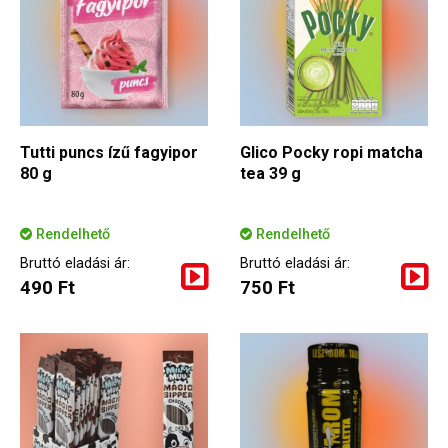
Tutti puncs ízű fagyipor
Glico Pocky ropi matcha
80 g
tea 39 g
Rendelhető
Rendelhető
Bruttó eladási ár:
Bruttó eladási ár:
490 Ft
750 Ft