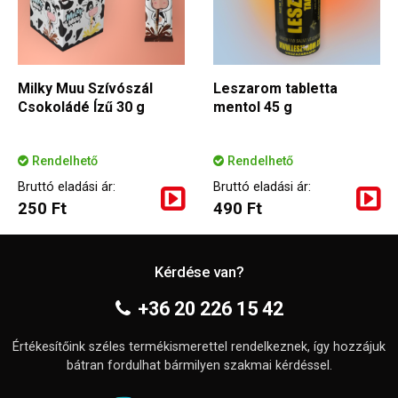
Milky Muu Szívószál
Leszarom tabletta
Csokoládé Ízű 30 g
mentol 45 g
Rendelhető
Rendelhető
Bruttó eladási ár:
Bruttó eladási ár:
250 Ft
490 Ft
Kérdése van?
+36 20 226 15 42
Értékesítőink széles termékismerettel rendelkeznek, így hozzájuk
bátran fordulhat bármilyen szakmai kérdéssel.