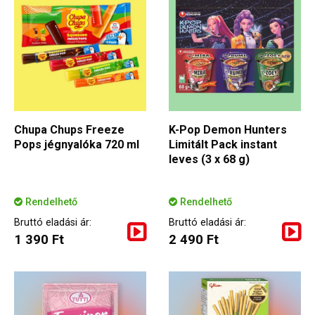
Chupa Chups Freeze
K-Pop Demon Hunters
Pops jégnyalóka 720 ml
Limitált Pack instant
leves (3 x 68 g)
Rendelhető
Rendelhető
Bruttó eladási ár:
Bruttó eladási ár:
1 390 Ft
2 490 Ft