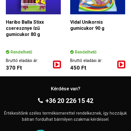
Haribo Balla Stixx
Vidal Unikornis
cseresznye ízű
gumicukor 90 g
gumicukor 80 g
Rendelhető
Rendelhető
Bruttó eladási ár:
Bruttó eladási ár:
370 Ft
450 Ft
Kérdése van?
+36 20 226 15 42
Értékesítőink széles termékismerettel rendelkeznek, így hozzájuk
bátran fordulhat bármilyen szakmai kérdéssel.