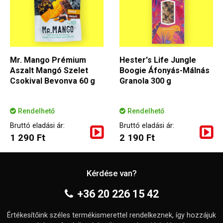
Mr. Mango Prémium
Hester's Life Jungle
Aszalt Mangó Szelet
Boogie Áfonyás-Málnás
Csokival Bevonva 60 g
Granola 300 g
Rendelhető
Rendelhető
Bruttó eladási ár:
Bruttó eladási ár:
1 290 Ft
2 190 Ft
Kérdése van?
+36 20 226 15 42
Értékesítőink széles termékismerettel rendelkeznek, így hozzájuk