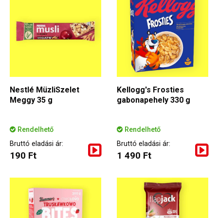
Nestlé MüzliSzelet
Kellogg's Frosties
Meggy 35 g
gabonapehely 330 g
Rendelhető
Rendelhető
Bruttó eladási ár:
Bruttó eladási ár:
190 Ft
1 490 Ft