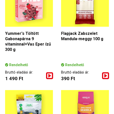
Yummer's Töltött
Flapjack Zabszelet
Gabonapárna 9
Mandula-meggy 100 g
vitaminnal+Vas Eper ízű
300 g
Rendelhető
Rendelhető
Bruttó eladási ár:
Bruttó eladási ár:
1 490 Ft
390 Ft