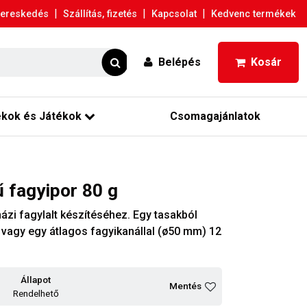
|
|
|
ereskedés
Szállítás, fizetés
Kapcsolat
Kedvenc termékek
Belépés
Kosár
ékok és Játékok
Csomagajánlatok
ű fagyipor 80 g
házi fagylalt készítéséhez. Egy tasakból
, vagy egy átlagos fagyikanállal (ø50 mm) 12
Állapot
Mentés
Rendelhető