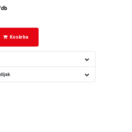
/db
Kosárba
díjak