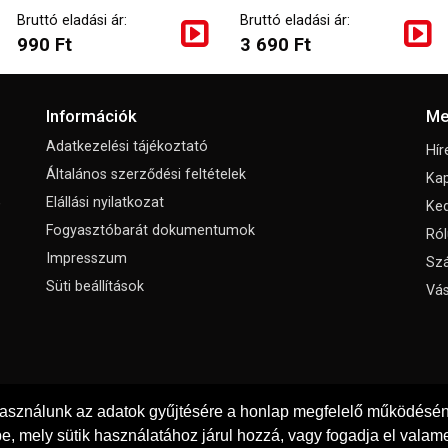
Bruttó eladási ár:
Bruttó eladási ár:
990 Ft
3 690 Ft
Információk
Me
Adatkezelési tájékoztató
Hír
Általános szerződési feltételek
Kap
,
Elállási nyilatkozat
Ke
Fogyasztóbarát dokumentumok
Ról
Impresszum
Szá
Süti beállítások
Vás
használunk az adatok gyűjtésére a honlap megfelelő működéséne
e, mely sütik használatához járul hozzá, vagy fogadja el valame
© Copyright 2026
Padola Kft.
Minden jog fenntartva!