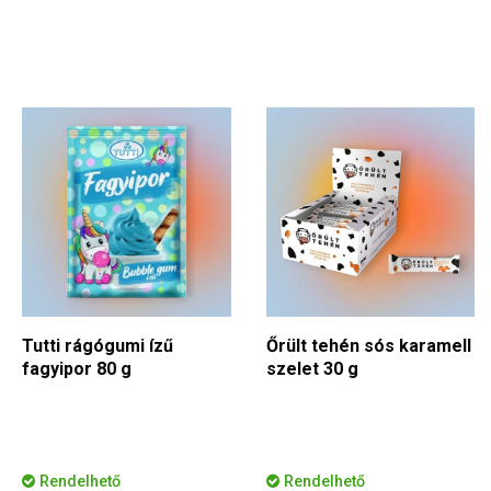
Tutti rágógumi ízű
Őrült tehén sós karamell
fagyipor 80 g
szelet 30 g
Rendelhető
Rendelhető