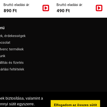
Bruttó eladási ár:
Bruttó eladási ár:
890 Ft
490 Ft
nü
ek, érdekességek
csolat
dvenc termékek
unk
llítás és fizetés
árlási feltételek
k biztosítása, valamint a
nnyi sütit egyszerre.
Elfogadom az összes sütit