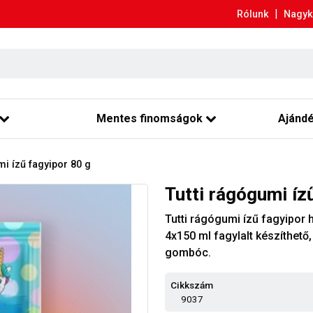
|
Rólunk
Nagyk
Mentes finomságok
Ajánd
mi ízű fagyipor 80 g
Tutti rágógumi íz
Tutti rágógumi ízű fagyipor 
4x150 ml fagylalt készíthető
gombóc.
Cikkszám
9037