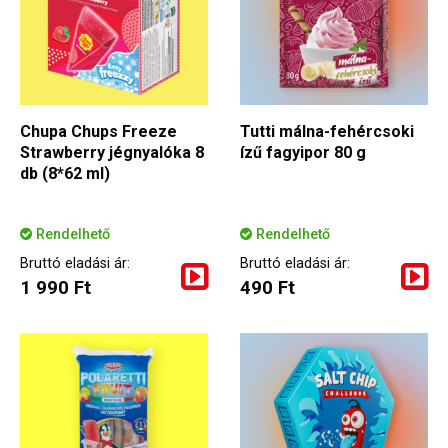
Chupa Chups Freeze
Tutti málna-fehércsoki
Strawberry jégnyalóka 8
ízű fagyipor 80 g
db (8*62 ml)
Rendelhető
Rendelhető
Bruttó eladási ár:
Bruttó eladási ár:
1 990 Ft
490 Ft