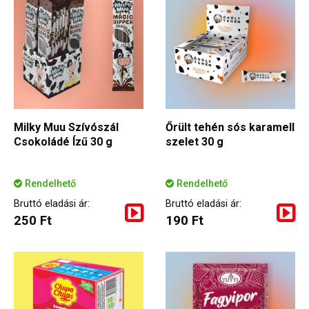
Milky Muu Szívószál
Őrült tehén sós karamell
Csokoládé Ízű 30 g
szelet 30 g
Rendelhető
Rendelhető
Bruttó eladási ár:
Bruttó eladási ár:
250 Ft
190 Ft