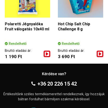
Polaretti Jégnyalóka
Hot Chip Salt Chip
Fruit válogatás 10x40 ml
Challenge 8 g
Rendelhető
Rendelhető
Bruttó eladási ár:
Bruttó eladási ár:
1 190 Ft
3 690 Ft
Kérdése van?
+36 20 226 15 42
Értékesítőink széles termékismerettel rendelkeznek, így hozzájuk
bátran fordulhat bármilyen szakmai kérdéssel.