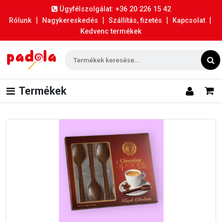
Ügyfélszolgálat: +36 20 226 15 42
|
|
|
|
Rólunk
Nagykereskedés
Szállítás, fizetés
Kapcsolat
Kedvenc termékek
Termékek