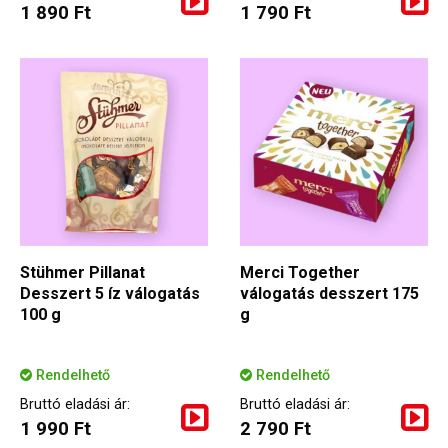
1 890 Ft
1 790 Ft
Stühmer Pillanat
Merci Together
Desszert 5 íz válogatás
válogatás desszert 175
100 g
g
Rendelhető
Rendelhető
Bruttó eladási ár:
Bruttó eladási ár:
1 990 Ft
2 790 Ft