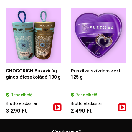
CHOCORICH Búzavirág
Puszilva szívdesszert
gines étcsokoládé 100 g
125 g
Rendelhető
Rendelhető
Bruttó eladási ár:
Bruttó eladási ár:
3 290 Ft
2 490 Ft
Kérdése van?