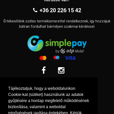
+36 20 226 15 42
Értékesítőink széles termékismerettel rendelkeznek, így hozzájuk
bátran fordulhat bármilyen szakmai kérdéssel.
Információk
Tájékoztatjuk, hogy a weboldalunkon
Adatkezelési tájékoztató
Cookie-kat (sütiket) használunk az adatok
Általános szerződési feltételek
gyűjtésére a honlap megfelelő működésének
biztosítása, valamint a weboldal
Elállási nyilatkozat
minőségének javítása érdekében. Kérjük,